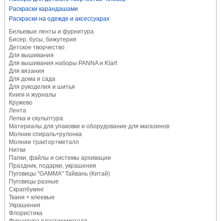
Раскраски карандашами
Раскраски на одежде и аксессуарах
Бельевые ленты и фурнитура
Бисер, бусы, бижутерия
Детское творчество
Для вышивания
Для вышивания наборы PANNA и Klart
Для вязания
Для дома и сада
Для рукоделия и шитья
Книги и журналы
Кружево
Лента
Лепка и скульптура
Материалы для упаковки и оборудование для магазинов
Молнии спираль+рулонка
Молнии трактор+металл
Нитки
Папки, файлы и системы архивации
Праздник, подарки, украшения
Пуговицы "GAMMA" Тайвань (Китай)
Пуговицы разные
Скрапбукинг
Ткани + клеевые
Украшения
Флористика