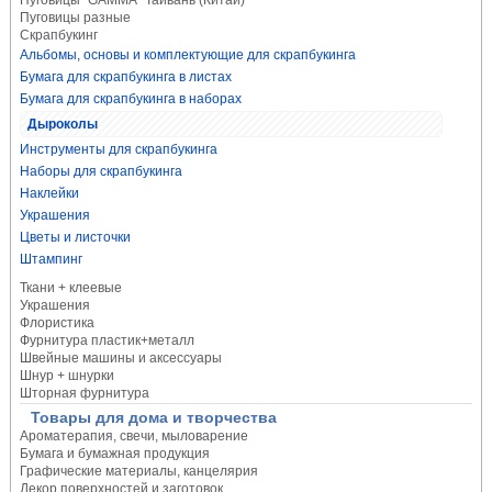
Пуговицы "GAMMA" Тайвань (Китай)
Пуговицы разные
Скрапбукинг
Альбомы, основы и комплектующие для скрапбукинга
Бумага для скрапбукинга в листах
Бумага для скрапбукинга в наборах
Дыроколы
Инструменты для скрапбукинга
Наборы для скрапбукинга
Наклейки
Украшения
Цветы и листочки
Штампинг
Ткани + клеевые
Украшения
Флористика
Фурнитура пластик+металл
Швейные машины и аксессуары
Шнур + шнурки
Шторная фурнитура
Товары для дома и творчества
Ароматерапия, свечи, мыловарение
Бумага и бумажная продукция
Графические материалы, канцелярия
Декор поверхностей и заготовок