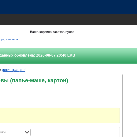
Ваша корзина заказов пуста.
трироваться
данных обновлена: 2026-08-07 20:40
EKB
е
регистрацию!
овы (папье-маше, картон)
нки