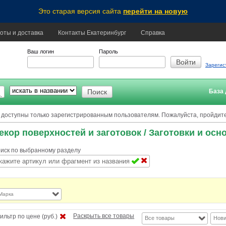
Это старая версия сайта
перейти на новую
оты и доставка
Контакты Екатеринбург
Справка
Ваш логин
Пароль
Зарегис
База 
 доступны только зарегистрированным пользователям. Пожалуйста, пройдит
екор поверхностей и заготовок
/ Заготовки и осн
иск по выбранному разделу
Марка
Раскрыть все товары
ильтр по цене (руб.)
Все товары
Нови