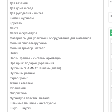
о
Для вязания
Для дома и сада
Для рукоделия и шитья
Н
Книги и журналы
Кружево
Лента
Лепка и скульптура
Материалы для упаковки и оборудование для магазинов
Молнии спираль+рулонка
Молнии трактор+металл
Нитки
Папки, файлы и системы архивации
Праздник, подарки, украшения
Пуговицы "GAMMA" Тайвань (Китай)
Пуговицы разные
Скрапбукинг
Ткани + клеевые
Украшения
Флористика
Фурнитура пластик+металл
Швейные машины и аксессуары
Шнур + шнурки